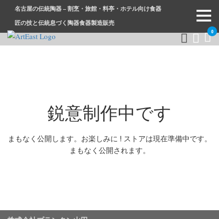
名古屋の伝統陶器 – 割烹・旅館・料亭・ホテル向け食器
匠の技と伝統息づく陶器食器製造販売
0
和食器・洋食器通販｜割烹・旅館・料亭・ホテル等業務用卸販
業務用から個人用まで、おしゃれでかわいい和食器・洋食器は
売
まとめ買いがお得です。
鋭意制作中です
まもなく公開します。お楽しみに ! ストアは現在準備中です。
まもなく公開されます。