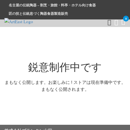
名古屋の伝統陶器 – 割烹・旅館・料亭・ホテル向け食器
匠の技と伝統息づく陶器食器製造販売
0
和食器・洋食器通販｜割烹・旅館・料亭・ホテル等業務用卸販
業務用から個人用まで、おしゃれでかわいい和食器・洋食器は
売
まとめ買いがお得です。
鋭意制作中です
まもなく公開します。お楽しみに ! ストアは現在準備中です。
まもなく公開されます。