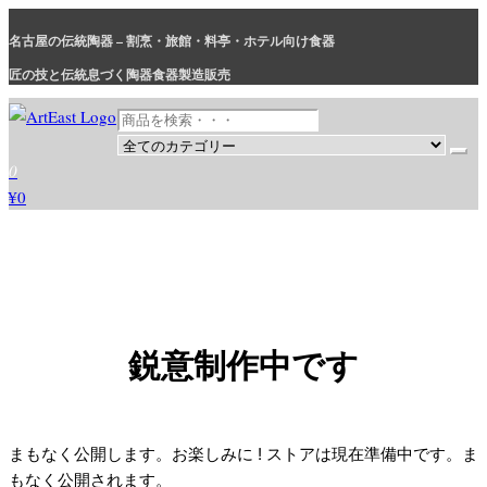
コ
名古屋の伝統陶器 – 割烹・旅館・料亭・ホテル向け食器
ン
テ
匠の技と伝統息づく陶器食器製造販売
ン
ツ
に
和食器・洋食器通販｜割烹・旅館・料亭・ホテル等業務用卸販売
業務用から個人用まで、おしゃれでかわいい和食器・洋食器はま
0
ス
とめ買いがお得です。
¥0
キ
ッ
プ
鋭意制作中です
まもなく公開します。お楽しみに ! ストアは現在準備中です。ま
もなく公開されます。