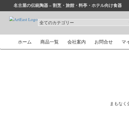
名古屋の伝統陶器 – 割烹・旅館・料亭・ホテル向け食器
和食器・洋食器通販｜割烹・旅館・料亭・ホテル等業務用卸
業務用から個人用まで、おしゃれでかわいい和食器・洋食器
ホーム
商品一覧
会社案内
お問合せ
マ
まもなく