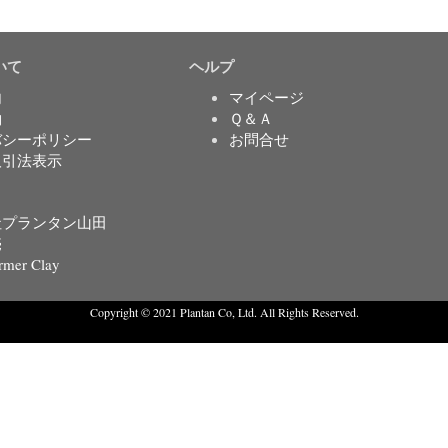
いて
ヘルプ
内
マイページ
約
Ｑ＆Ａ
バシーポリシー
お問合せ
取引法表示
社プランタン山田
売
rmer Clay
Copyright © 2021 Plantan Co, Ltd. All Rights Reserved.
Created with
Enwoo
WordPress theme