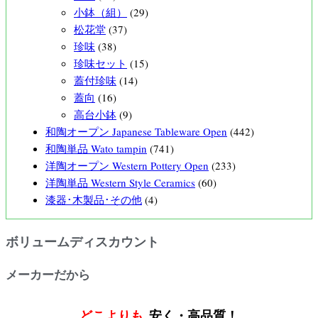
小鉢（組）
(29)
松花堂
(37)
珍味
(38)
珍味セット
(15)
蓋付珍味
(14)
蓋向
(16)
高台小鉢
(9)
和陶オープン Japanese Tableware Open
(442)
和陶単品 Wato tampin
(741)
洋陶オープン Western Pottery Open
(233)
洋陶単品 Western Style Ceramics
(60)
漆器･木製品･その他
(4)
ボリュームディスカウント
メーカーだから
どこよりも
安く・高品質！