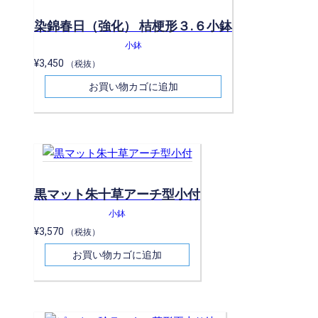
染錦春日（強化） 桔梗形３.６小鉢
小鉢
¥
3,450
（税抜）
お買い物カゴに追加
黒マット朱十草アーチ型小付
小鉢
¥
3,570
（税抜）
お買い物カゴに追加