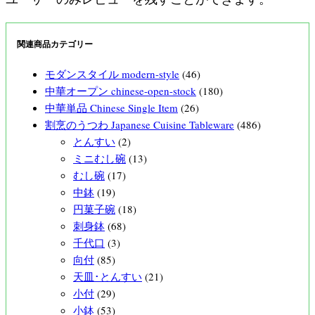
関連商品カテゴリー
モダンスタイル modern-style
(46)
中華オープン chinese-open-stock
(180)
中華単品 Chinese Single Item
(26)
割烹のうつわ Japanese Cuisine Tableware
(486)
とんすい
(2)
ミニむし碗
(13)
むし碗
(17)
中鉢
(19)
円菓子碗
(18)
刺身鉢
(68)
千代口
(3)
向付
(85)
天皿･とんすい
(21)
小付
(29)
小鉢
(53)