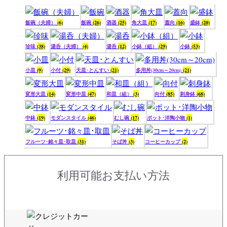
飯碗（夫婦）
(6)
飯碗
(26)
酒器
(25)
角大皿
(17)
蓋向
(16)
盛鉢
(20)
珍味
(38)
湯呑（夫婦）
(4)
湯呑
(12)
小鉢（組）
(29)
小鉢
(53)
小皿
(9)
小付
(29)
天皿･とんすい
(21)
多用丼(30cm～20cm)
(21)
変形大皿
(14)
変形中皿
(47)
和皿（組）
(3)
向付
(85)
刺身鉢
(68)
中鉢
(19)
モダンスタイル
(46)
むし碗
(17)
ポット･洋陶小物
(1)
フルーツ･銘々皿･取皿
(31)
そば丼
(3)
コーヒーカップ
(2)
利用可能お支払い方法