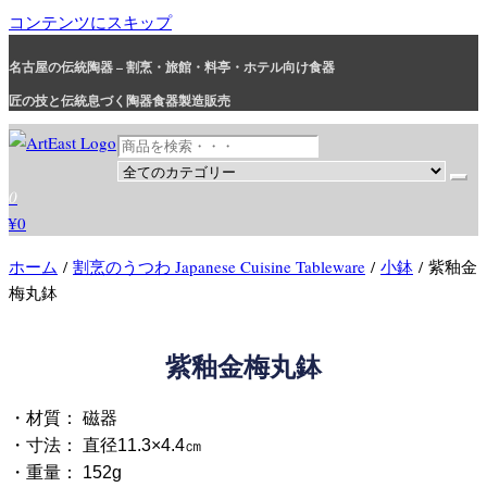
コンテンツにスキップ
名古屋の伝統陶器 – 割烹・旅館・料亭・ホテル向け食器
匠の技と伝統息づく陶器食器製造販売
和食器・洋食器通販｜割烹・旅館・料亭・ホテル等業務用卸販売
業務用から個人用まで、おしゃれでかわいい和食器・洋食器はま
0
とめ買いがお得です。
¥0
ホーム
/
割烹のうつわ Japanese Cuisine Tableware
/
小鉢
/ 紫釉金
梅丸鉢
紫釉金梅丸鉢
・材質： 磁器
・寸法： 直径11.3×4.4㎝
・重量： 152g