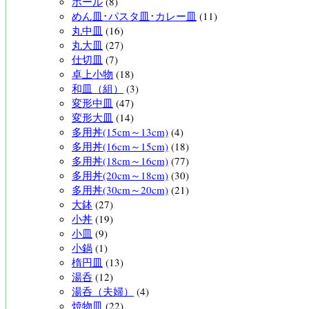
ボール
(8)
めん皿･パスタ皿･カレー皿
(11)
丸中皿
(16)
丸大皿
(27)
仕切皿
(7)
卓上小物
(18)
和皿（組）
(3)
変形中皿
(47)
変形大皿
(14)
多用丼(15cm～13cm)
(4)
多用丼(16cm～15cm)
(18)
多用丼(18cm～16cm)
(77)
多用丼(20cm～18cm)
(30)
多用丼(30cm～20cm)
(21)
大鉢
(27)
小丼
(19)
小皿
(9)
小鍋
(1)
楕円皿
(13)
湯呑
(12)
湯呑（夫婦）
(4)
焼物皿
(22)