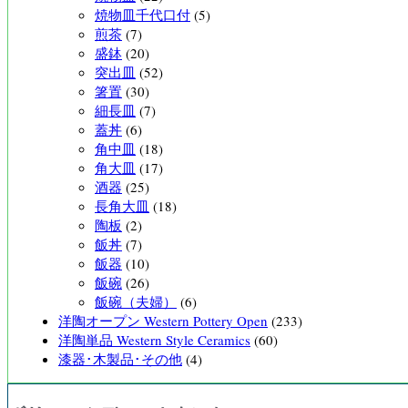
焼物皿千代口付
(5)
煎茶
(7)
盛鉢
(20)
突出皿
(52)
箸置
(30)
細長皿
(7)
蓋丼
(6)
角中皿
(18)
角大皿
(17)
酒器
(25)
長角大皿
(18)
陶板
(2)
飯丼
(7)
飯器
(10)
飯碗
(26)
飯碗（夫婦）
(6)
洋陶オープン Western Pottery Open
(233)
洋陶単品 Western Style Ceramics
(60)
漆器･木製品･その他
(4)