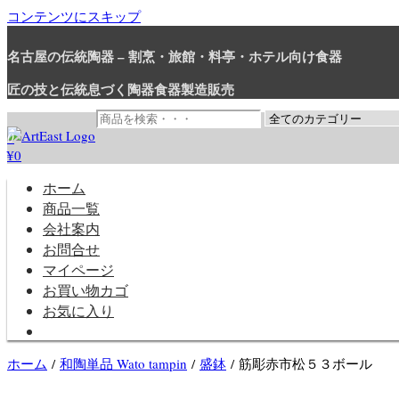
コンテンツにスキップ
名古屋の伝統陶器 – 割烹・旅館・料亭・ホテル向け食器
匠の技と伝統息づく陶器食器製造販売
0
¥0
和食器・洋食器通販｜割烹・旅館・料亭・ホテル等業務用卸販売
業務用から個人用まで、おしゃれでかわいい和食器・洋食器はま
ホーム
商品一覧
会社案内
お問合せ
マイページ
お買い物カゴ
お気に入り
ホーム
/
和陶単品 Wato tampin
/
盛鉢
/ 筋彫赤市松５３ボール