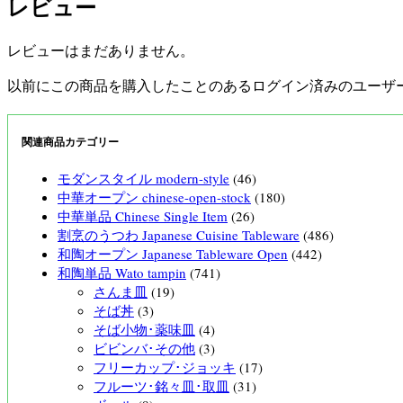
レビュー
レビューはまだありません。
以前にこの商品を購入したことのあるログイン済みのユーザ
関連商品カテゴリー
モダンスタイル modern-style
(46)
中華オープン chinese-open-stock
(180)
中華単品 Chinese Single Item
(26)
割烹のうつわ Japanese Cuisine Tableware
(486)
和陶オープン Japanese Tableware Open
(442)
和陶単品 Wato tampin
(741)
さんま皿
(19)
そば丼
(3)
そば小物･薬味皿
(4)
ビビンバ･その他
(3)
フリーカップ･ジョッキ
(17)
フルーツ･銘々皿･取皿
(31)