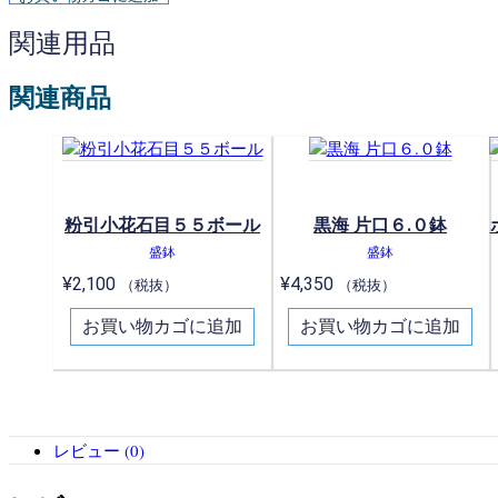
関連用品
関連商品
粉引小花石目５５ボール
黒海 片口６.０鉢
盛鉢
盛鉢
¥
2,100
¥
4,350
（税抜）
（税抜）
お買い物カゴに追加
お買い物カゴに追加
レビュー (0)