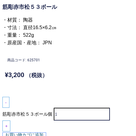
筋彫赤市松５３ボール
・材質： 陶器
・寸法： 直径16.5×6.2㎝
・重量： 522g
・原産国・産地： JPN
商品コード: 625701
¥
3,200
（税抜）
-
筋彫赤市松５３ボール個
+
お買い物カゴに追加