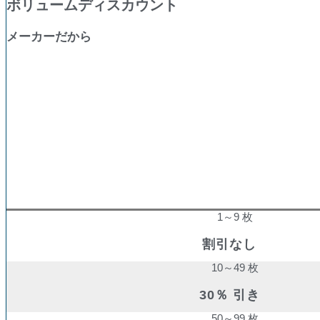
ボリュームディスカウント
メーカーだから
購入数量
割引率
1～9 枚
割引なし
10～49 枚
30％ 引き
50～99 枚