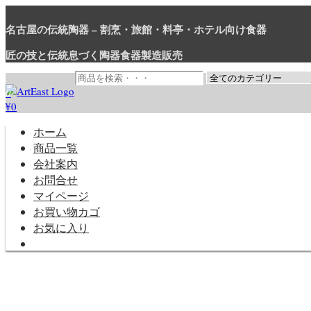
コ
ン
名古屋の伝統陶器 – 割烹・旅館・料亭・ホテル向け食器
テ
匠の技と伝統息づく陶器食器製造販売
ン
ツ
に
0
ス
¥0
和食器・洋食器通販｜割烹・旅館・料亭・ホテル等業務用卸販売
業務用から個人用まで、おしゃれでかわいい和食器・洋食器はま
キ
ッ
ホーム
プ
商品一覧
会社案内
お問合せ
マイページ
お買い物カゴ
お気に入り