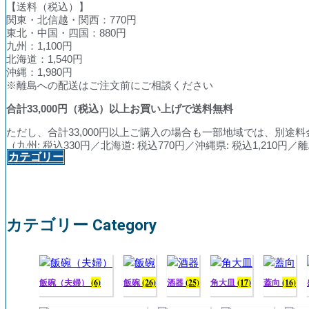
【送料（税込）】
関東・北信越・関西：770円
東北・中国・四国：880円
九州：1,100円
北海道：1,540円
沖縄：1,980円
※離島への配送はご注文前にご相談ください
合計
33,000
円（税込）以上お買い上げで送料無料
ただし、合計33,000円以上ご購入の場合も一部地域では、別途
（九州: 税込330円／北海道: 税込770円／沖縄県: 税込1,210
カテゴリー
カテゴリー Category
飯碗（夫婦）
(6)
飯碗
(26)
酒器
(25)
角大皿
(17)
蓋向
(16)