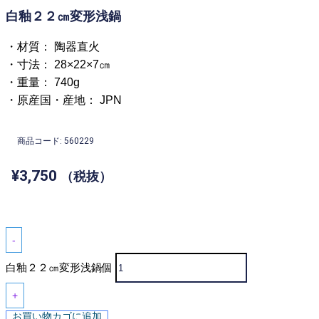
白釉２２㎝変形浅鍋
・材質： 陶器直火
・寸法： 28×22×7㎝
・重量： 740g
・原産国・産地： JPN
商品コード: 560229
¥
3,750
（税抜）
-
白釉２２㎝変形浅鍋個
+
お買い物カゴに追加