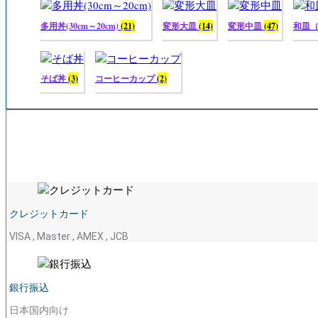
多用丼(30cm～20cm)
(21)
変形大皿
(14)
変形中皿
(47)
和皿
そば丼
(3)
コーヒーカップ
(2)
クレジットカード
VISA , Master , AMEX , JCB
銀行振込
日本国内向け