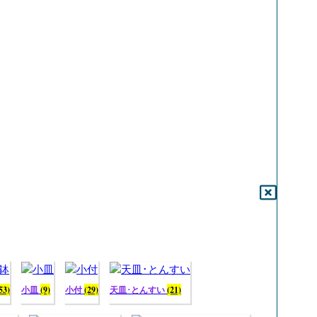
53)
小皿
(9)
小付
(29)
天皿･とんすい
(21)