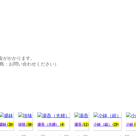
料金がかかります。
円／離島：お問い合わせください）
盛鉢
(20)
珍味
(38)
湯呑（夫婦）
(4)
湯呑
(12)
小鉢（組）
(29)
小鉢
(