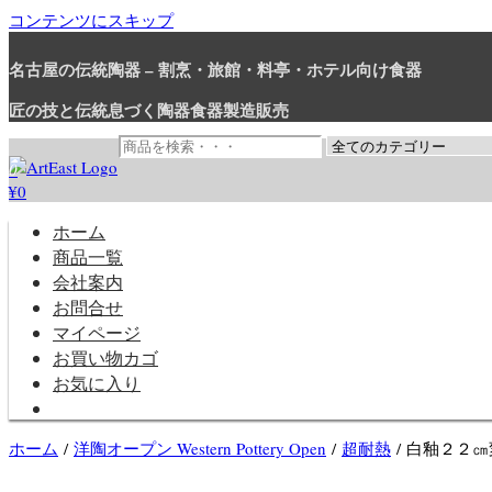
コンテンツにスキップ
名古屋の伝統陶器 – 割烹・旅館・料亭・ホテル向け食器
匠の技と伝統息づく陶器食器製造販売
0
¥0
和食器・洋食器通販｜割烹・旅館・料亭・ホテル等業務用卸販売
業務用から個人用まで、おしゃれでかわいい和食器・洋食器はま
ホーム
商品一覧
会社案内
お問合せ
マイページ
お買い物カゴ
お気に入り
ホーム
/
洋陶オープン Western Pottery Open
/
超耐熱
/ 白釉２２