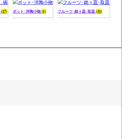
碗
(17)
ポット･洋陶小物
(1)
フルーツ･銘々皿･取皿
(31)