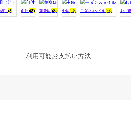
（組）
(3)
向付
(85)
刺身鉢
(68)
中鉢
(19)
モダンスタイル
(46)
むし
利用可能お支払い方法