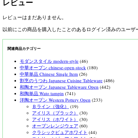
レビュー
レビューはまだありません。
以前にこの商品を購入したことのあるログイン済みのユーザ
関連商品カテゴリー
モダンスタイル modern-style
(46)
中華オープン chinese-open-stock
(180)
中華単品 Chinese Single Item
(26)
割烹のうつわ Japanese Cuisine Tableware
(486)
和陶オープン Japanese Tableware Open
(442)
和陶単品 Wato tampin
(741)
洋陶オープン Western Pottery Open
(233)
Ｂライン（強化）
(19)
アイリス（ブラック）
(30)
アイリス（ホワイト）
(30)
オーブンレンジウェア
(60)
クラシックピュアホワイト
(44)