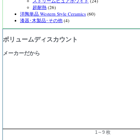
ストリームピュアホワイト
(24)
超耐熱
(26)
洋陶単品 Western Style Ceramics
(60)
漆器･木製品･その他
(4)
ボリュームディスカウント
メーカーだから
購入数量
割引率
1～9 枚