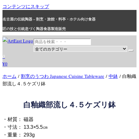
コンテンツにスキップ
名古屋の伝統陶器 – 割烹・旅館・料亭・ホテル向け食器
匠の技と伝統息づく陶器食器製造販売
和食器・洋食器通販｜割烹・旅館・料亭・ホテル等業務用卸販売
業務用から個人用まで、おしゃれでかわいい和食器・洋食器はま
0
とめ買いがお得です。
¥0
ホーム
/
割烹のうつわ Japanese Cuisine Tableware
/
中鉢
/ 白釉織
部流し４.５ケズリ鉢
白釉織部流し４.５ケズリ鉢
・材質： 磁器
・寸法： 13.3×5.5㎝
・重量： 293g