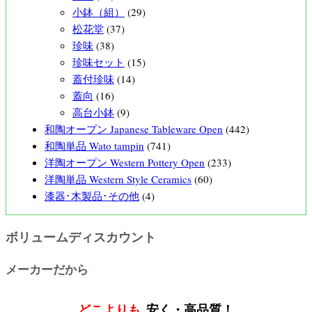
小鉢（組）
(29)
松花堂
(37)
珍味
(38)
珍味セット
(15)
蓋付珍味
(14)
蓋向
(16)
高台小鉢
(9)
和陶オープン Japanese Tableware Open
(442)
和陶単品 Wato tampin
(741)
洋陶オープン Western Pottery Open
(233)
洋陶単品 Western Style Ceramics
(60)
漆器･木製品･その他
(4)
ボリュームディスカウント
メーカーだから
どこよりも
安く・高品質！