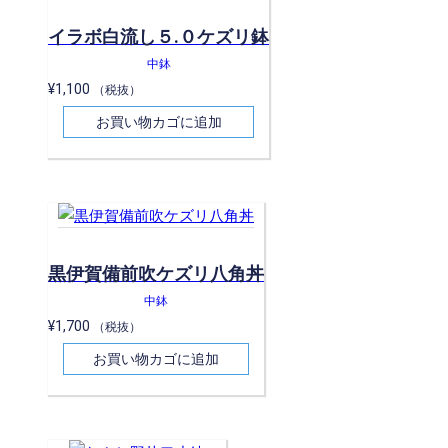
イラボ白流し５.０ケズリ鉢
中鉢
¥
1,100
（税抜）
お買い物カゴに追加
黒伊賀備前吹ケズリ八角丼
中鉢
¥
1,700
（税抜）
お買い物カゴに追加