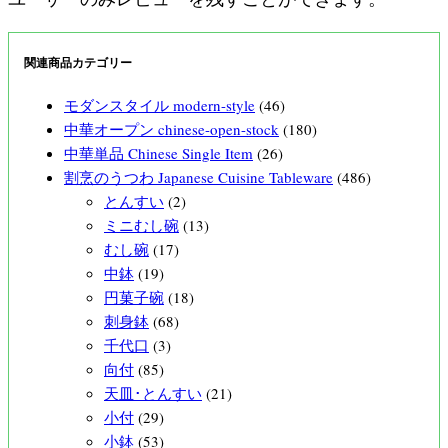
関連商品カテゴリー
モダンスタイル modern-style
(46)
中華オープン chinese-open-stock
(180)
中華単品 Chinese Single Item
(26)
割烹のうつわ Japanese Cuisine Tableware
(486)
とんすい
(2)
ミニむし碗
(13)
むし碗
(17)
中鉢
(19)
円菓子碗
(18)
刺身鉢
(68)
千代口
(3)
向付
(85)
天皿･とんすい
(21)
小付
(29)
小鉢
(53)