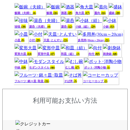
飯碗（夫婦）
(6)
飯碗
(26)
酒器
(25)
角大皿
(17)
蓋向
(16)
盛鉢
(20)
珍味
(38)
湯呑（夫婦）
(4)
湯呑
(12)
小鉢（組）
(29)
小鉢
(53)
小皿
(9)
小付
(29)
天皿･とんすい
(21)
多用丼(30cm～20cm)
(21)
変形大皿
(14)
変形中皿
(47)
和皿（組）
(3)
向付
(85)
刺身鉢
(68)
中鉢
(19)
モダンスタイル
(46)
むし碗
(17)
ポット･洋陶小物
(1)
フルーツ･銘々皿･取皿
(31)
そば丼
(3)
コーヒーカップ
(2)
利用可能お支払い方法