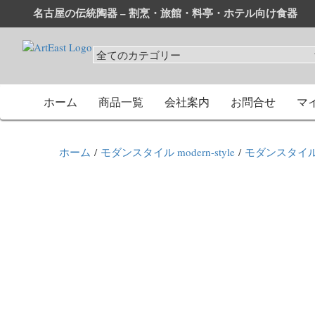
名古屋の伝統陶器 – 割烹・旅館・料亭・ホテル向け食器
和食器・洋食器通販｜割烹・旅館・料亭・ホテル等業務用卸
業務用から個人用まで、おしゃれでかわいい和食器・洋食器
ホーム
商品一覧
会社案内
お問合せ
マ
ホーム
/
モダンスタイル modern-style
/
モダンスタイ