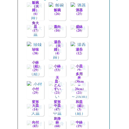
飯碗
（夫
婦）
飯碗
酒器
(6)
(26)
(25)
角大
皿
蓋向
盛鉢
(17)
(16)
(20)
湯呑
（夫
珍味
婦）
湯呑
(38)
(4)
(12)
小鉢
（組）
小鉢
小皿
(29)
(53)
(9)
多用
天
丼
皿･
(30cm
とん
～
小付
すい
20cm)
(29)
(21)
(21)
変形
変形
和皿
大皿
中皿
（組）
(14)
(47)
(3)
刺身
向付
鉢
中鉢
(85)
(68)
(19)