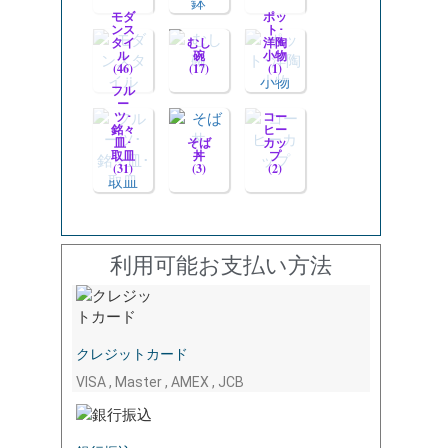
モダ
ポッ
ンス
ト･
タイ
むし
洋陶
ル
碗
小物
(46)
(17)
(1)
フル
ー
ツ･
コー
銘々
ヒー
皿･
そば
カッ
取皿
丼
プ
(31)
(3)
(2)
利用可能お支払い方法
クレジットカード
VISA , Master , AMEX , JCB