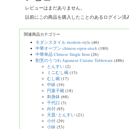
レビューはまだありません。
以前にこの商品を購入したことのあるログイン済
関連商品カテゴリー
モダンスタイル modern-style
(46)
中華オープン chinese-open-stock
(180)
中華単品 Chinese Single Item
(26)
割烹のうつわ Japanese Cuisine Tableware
(486)
とんすい
(2)
ミニむし碗
(13)
むし碗
(17)
中鉢
(19)
円菓子碗
(18)
刺身鉢
(68)
千代口
(3)
向付
(85)
天皿･とんすい
(21)
小付
(29)
小鉢
(53)