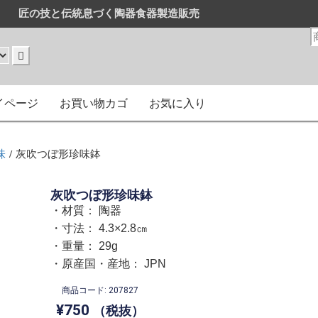
匠の技と伝統息づく陶器食器製造販売
販売
はまとめ買いがお得です。
イページ
お買い物カゴ
お気に入り
味
/ 灰吹つぼ形珍味鉢
灰吹つぼ形珍味鉢
・材質： 陶器
・寸法： 4.3×2.8㎝
・重量： 29g
・原産国・産地： JPN
商品コード: 207827
¥
750
（税抜）