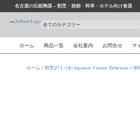
名古屋の伝統陶器 – 割烹・旅館・料亭・ホテル向け食器
和食器・洋食器通販｜割烹・旅館・料亭・ホテル等業務用卸
業務用から個人用まで、おしゃれでかわいい和食器・洋食器
ホーム
商品一覧
会社案内
お問合せ
マ
ホーム
/
割烹のうつわ Japanese Cuisine Tableware
/
珍