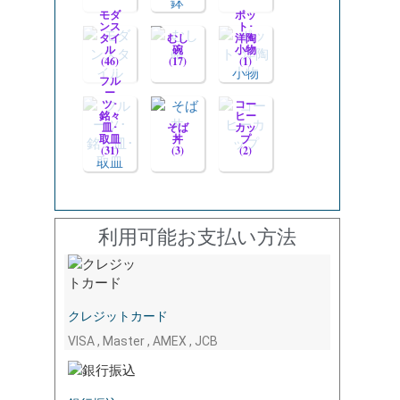
モダ
ポッ
ンス
ト･
タイ
むし
洋陶
ル
碗
小物
(46)
(17)
(1)
フル
ー
ツ･
コー
銘々
ヒー
皿･
そば
カッ
取皿
丼
プ
(31)
(3)
(2)
利用可能お支払い方法
クレジットカード
VISA , Master , AMEX , JCB