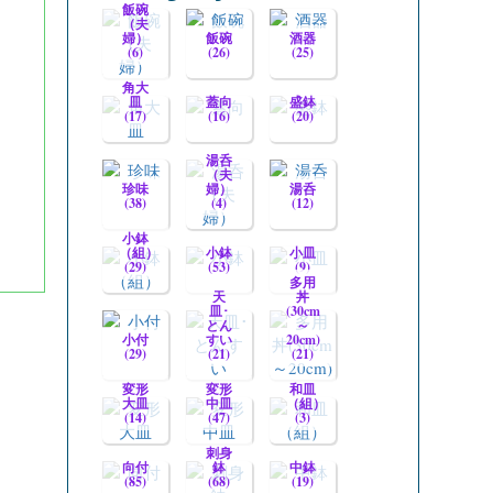
飯碗
（夫
婦）
飯碗
酒器
(6)
(26)
(25)
角大
皿
蓋向
盛鉢
(17)
(16)
(20)
湯呑
（夫
珍味
婦）
湯呑
(38)
(4)
(12)
小鉢
（組）
小鉢
小皿
(29)
(53)
(9)
多用
天
丼
皿･
(30cm
とん
～
小付
すい
20cm)
(29)
(21)
(21)
変形
変形
和皿
大皿
中皿
（組）
(14)
(47)
(3)
刺身
向付
鉢
中鉢
(85)
(68)
(19)