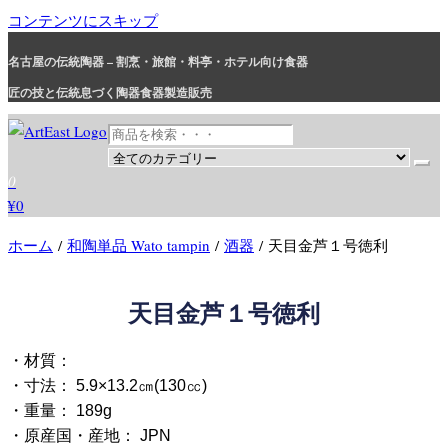
コンテンツにスキップ
名古屋の伝統陶器 – 割烹・旅館・料亭・ホテル向け食器
匠の技と伝統息づく陶器食器製造販売
和食器・洋食器通販｜割烹・旅館・料亭・ホテル等業務用卸販売
業務用から個人用まで、おしゃれでかわいい和食器・洋食器はま
0
とめ買いがお得です。
¥0
ホーム
/
和陶単品 Wato tampin
/
酒器
/ 天目金芦１号徳利
天目金芦１号徳利
・材質：
・寸法： 5.9×13.2㎝(130㏄)
・重量： 189g
・原産国・産地： JPN