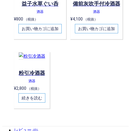
益子水草ぐい呑
備前灰吹手付冷酒器
酒器
酒器
¥
800
¥
4,100
（税抜）
（税抜）
お買い物カゴに追加
お買い物カゴに追加
粉引冷酒器
酒器
¥
2,800
（税抜）
続きを読む
レビュー (0)