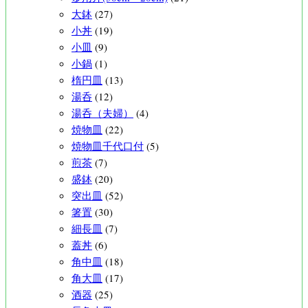
大鉢
(27)
小丼
(19)
小皿
(9)
小鍋
(1)
楕円皿
(13)
湯呑
(12)
湯呑（夫婦）
(4)
焼物皿
(22)
焼物皿千代口付
(5)
煎茶
(7)
盛鉢
(20)
突出皿
(52)
箸置
(30)
細長皿
(7)
蓋丼
(6)
角中皿
(18)
角大皿
(17)
酒器
(25)