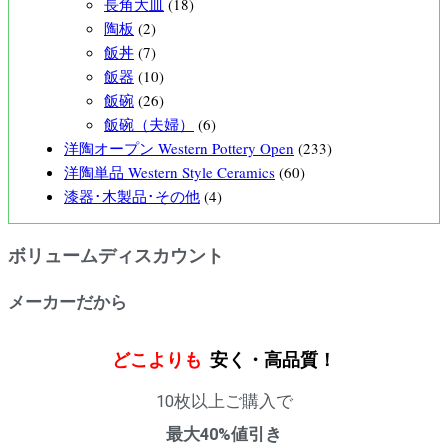
長角大皿
(18)
陶板
(2)
飯丼
(7)
飯器
(10)
飯碗
(26)
飯碗（夫婦）
(6)
洋陶オープン Western Pottery Open
(233)
洋陶単品 Western Style Ceramics
(60)
漆器･木製品･その他
(4)
ボリュームディスカウント
メーカーだから
どこよりも
安く・高品質！
10枚以上ご購入で
最大40%値引き