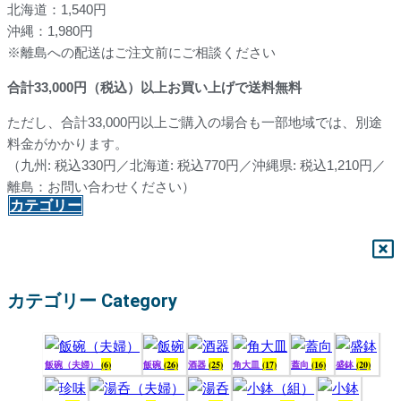
北海道：1,540円
沖縄：1,980円
※離島への配送はご注文前にご相談ください
合計
33,000
円（税込）以上お買い上げで送料無料
ただし、合計33,000円以上ご購入の場合も一部地域では、別途
料金がかかります。
（九州: 税込330円／北海道: 税込770円／沖縄県: 税込1,210円／
離島：お問い合わせください）
カテゴリー
カテゴリー Category
飯碗（夫婦）
(6)
飯碗
(26)
酒器
(25)
角大皿
(17)
蓋向
(16)
盛鉢
(20)