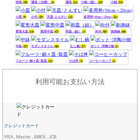
珍味
(38)
湯呑（夫婦）
(4)
湯呑
(12)
小鉢（組）
(29)
小鉢
(53)
小皿
(9)
小付
(29)
天皿･とんすい
(21)
多用丼(30cm～20cm)
(21)
変形大皿
(14)
変形中皿
(47)
和皿（組）
(3)
向付
(85)
刺身鉢
(68)
中鉢
(19)
モダンスタイル
(46)
むし碗
(17)
ポット･洋陶小物
(1)
フルーツ･銘々皿･取皿
(31)
そば丼
(3)
コーヒーカップ
(2)
利用可能お支払い方法
クレジットカード
VISA , Master , AMEX , JCB