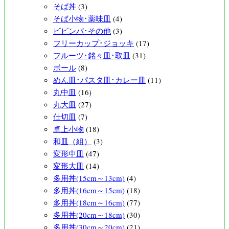
そば丼
(3)
そば小物･薬味皿
(4)
ビビンバ･その他
(3)
フリーカップ･ジョッキ
(17)
フルーツ･銘々皿･取皿
(31)
ボール
(8)
めん皿･パスタ皿･カレー皿
(11)
丸中皿
(16)
丸大皿
(27)
仕切皿
(7)
卓上小物
(18)
和皿（組）
(3)
変形中皿
(47)
変形大皿
(14)
多用丼(15cm～13cm)
(4)
多用丼(16cm～15cm)
(18)
多用丼(18cm～16cm)
(77)
多用丼(20cm～18cm)
(30)
多用丼(30cm～20cm)
(21)