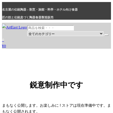
コ
名古屋の伝統陶器 – 割烹・旅館・料亭・ホテル向け食器
ン
テ
匠の技と伝統息づく陶器食器製造販売
ン
ツ
に
和食器・洋食器通販｜割烹・旅館・料亭・ホテル等業務用卸販売
業務用から個人用まで、おしゃれでかわいい和食器・洋食器はま
0
ス
とめ買いがお得です。
¥0
キ
ッ
プ
鋭意制作中です
まもなく公開します。お楽しみに ! ストアは現在準備中です。ま
もなく公開されます。