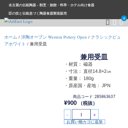
名古屋の伝統陶器 – 割烹・旅館・料亭・ホテル向け食器
匠の技と伝統息づく陶器食器製造販売
0
和食器・洋食器通販｜割烹・旅館・料亭・ホテル等業務用卸販
業務用から個人用まで、おしゃれでかわいい和食器・洋食器は
ホーム
/
洋陶オープン Western Pottery Open
/
クラシックピュ
売
まとめ買いがお得です。
アホワイト
/ 兼用受皿
兼用受皿
・材質： 磁器
・寸法： 直径14.8×2㎝
・重量： 180g
・原産国・産地： JPN
商品コード: 285863637
¥
900
（税抜）
-
+
お買い物カゴに追加