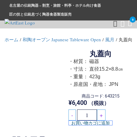
名古屋の伝統陶器 – 割烹・旅館・料亭・ホテル向け食器
匠の技と伝統息づく陶器食器製造販売
0
和食器・洋食器通販｜割烹・旅館・料亭・ホテル等業務用卸販
業務用から個人用まで、おしゃれでかわいい和食器・洋食器は
ホーム
/
和陶オープン Japanese Tableware Open
/
風月
/ 丸蓋向
売
まとめ買いがお得です。
丸蓋向
・材質： 磁器
・寸法： 直径15.2×8.8㎝
・重量： 423g
・原産国・産地： JPN
商品コード: 643215
¥
6,400
（税抜）
-
+
お買い物カゴに追加