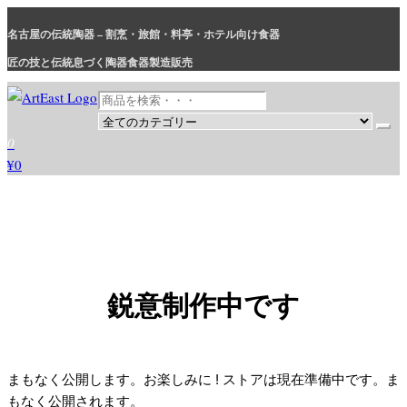
名古屋の伝統陶器 – 割烹・旅館・料亭・ホテル向け食器
匠の技と伝統息づく陶器食器製造販売
和食器・洋食器通販｜割烹・旅館・料亭・ホテル等業務用卸販売
業務用から個人用まで、おしゃれでかわいい和食器・洋食器はま
0
とめ買いがお得です。
¥0
鋭意制作中です
まもなく公開します。お楽しみに ! ストアは現在準備中です。ま
もなく公開されます。