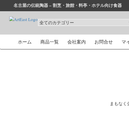
名古屋の伝統陶器 – 割烹・旅館・料亭・ホテル向け食器
和食器・洋食器通販｜割烹・旅館・料亭・ホテル等業務用卸
業務用から個人用まで、おしゃれでかわいい和食器・洋食器
ホーム
商品一覧
会社案内
お問合せ
マ
まもなく