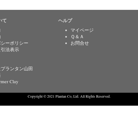
いて
ヘルプ
内
マイページ
約
Ｑ＆Ａ
バシーポリシー
お問合せ
取引法表示
社プランタン山田
売
rmer Clay
Copyright © 2021 Plantan Co, Ltd. All Rights Reserved.
Created with
Enwoo
WordPress theme