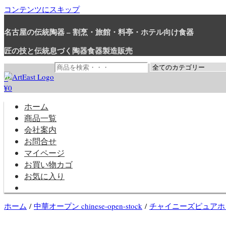
コンテンツにスキップ
名古屋の伝統陶器 – 割烹・旅館・料亭・ホテル向け食器
匠の技と伝統息づく陶器食器製造販売
0
¥0
和食器・洋食器通販｜割烹・旅館・料亭・ホテル等業務用卸販売
業務用から個人用まで、おしゃれでかわいい和食器・洋食器はま
ホーム
商品一覧
会社案内
お問合せ
マイページ
お買い物カゴ
お気に入り
ホーム
/
中華オープン chinese-open-stock
/
チャイニーズピュアホ