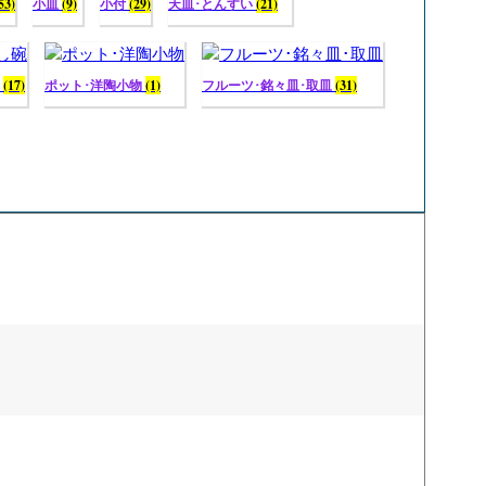
53)
小皿
(9)
小付
(29)
天皿･とんすい
(21)
碗
(17)
ポット･洋陶小物
(1)
フルーツ･銘々皿･取皿
(31)