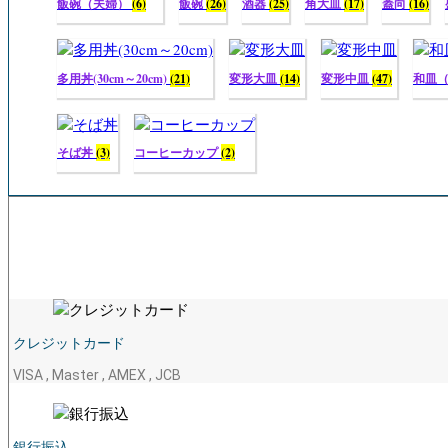
飯碗（夫婦）
(6)
飯碗
(26)
酒器
(25)
角大皿
(17)
蓋向
(16)
多用丼(30cm～20cm)
(21)
変形大皿
(14)
変形中皿
(47)
和皿
そば丼
(3)
コーヒーカップ
(2)
クレジットカード
VISA , Master , AMEX , JCB
銀行振込