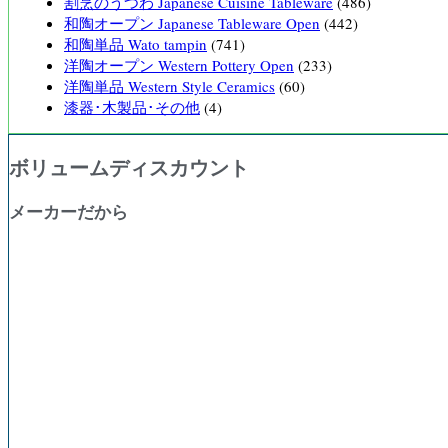
割烹のうつわ Japanese Cuisine Tableware
(486)
和陶オープン Japanese Tableware Open
(442)
和陶単品 Wato tampin
(741)
洋陶オープン Western Pottery Open
(233)
洋陶単品 Western Style Ceramics
(60)
漆器･木製品･その他
(4)
ボリュームディスカウント
メーカーだから
購入数量
割引率