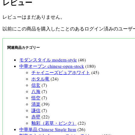
レビュー
レビューはまだありません。
以前にこの商品を購入したことのあるログイン済みのユーザ
関連商品カテゴリー
モダンスタイル modern-style
(46)
中華オープン chinese-open-stock
(180)
チャイニーズピュアホワイト
(45)
ホタル竜
(24)
信玄
(7)
八海
(7)
悟空
(7)
清楽
(39)
謙信
(7)
赤壁
(22)
釉彩（若草・ピンク）
(22)
中華単品 Chinese Single Item
(26)