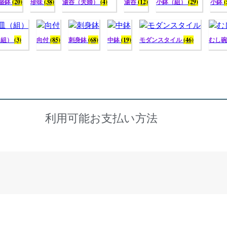
盛鉢
(20)
珍味
(38)
湯呑（夫婦）
(4)
湯呑
(12)
小鉢（組）
(29)
小鉢
(
（組）
(3)
向付
(85)
刺身鉢
(68)
中鉢
(19)
モダンスタイル
(46)
むし
利用可能お支払い方法