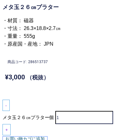
メタ玉２６㎝プラター
・材質： 磁器
・寸法： 26.3×18.8×2.7㎝
・重量： 555g
・原産国・産地： JPN
商品コード: 286513737
¥
3,000
（税抜）
-
メタ玉２６㎝プラター個
+
お買い物カゴに追加