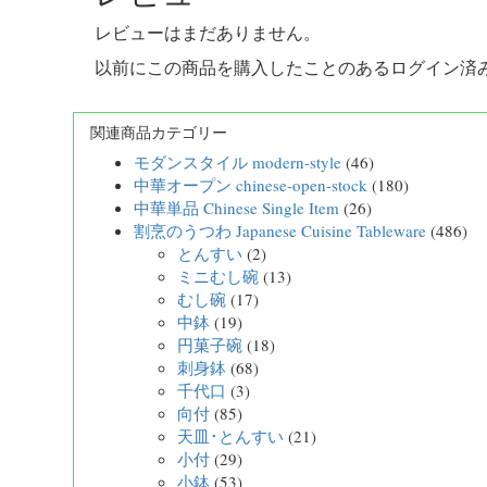
レビューはまだありません。
以前にこの商品を購入したことのあるログイン済
関連商品カテゴリー
モダンスタイル modern-style
(46)
中華オープン chinese-open-stock
(180)
中華単品 Chinese Single Item
(26)
割烹のうつわ Japanese Cuisine Tableware
(486)
とんすい
(2)
ミニむし碗
(13)
むし碗
(17)
中鉢
(19)
円菓子碗
(18)
刺身鉢
(68)
千代口
(3)
向付
(85)
天皿･とんすい
(21)
小付
(29)
小鉢
(53)