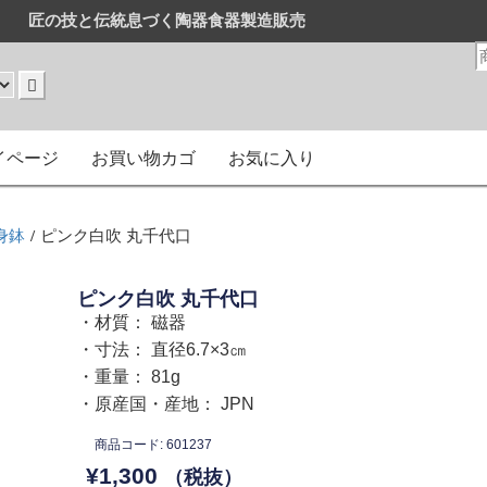
匠の技と伝統息づく陶器食器製造販売
販売
はまとめ買いがお得です。
イページ
お買い物カゴ
お気に入り
身鉢
/ ピンク白吹 丸千代口
ピンク白吹 丸千代口
・材質： 磁器
・寸法： 直径6.7×3㎝
・重量： 81g
・原産国・産地： JPN
商品コード: 601237
¥
1,300
（税抜）