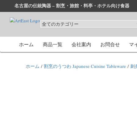
名古屋の伝統陶器 – 割烹・旅館・料亭・ホテル向け食器
和食器・洋食器通販｜割烹・旅館・料亭・ホテル等業務用卸
業務用から個人用まで、おしゃれでかわいい和食器・洋食器
ホーム
商品一覧
会社案内
お問合せ
マ
ホーム
/
割烹のうつわ Japanese Cuisine Tableware
/
刺