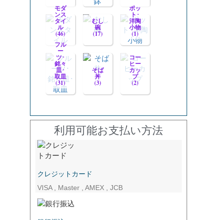
モダ
ポッ
ンス
ト･
タイ
むし
洋陶
ル
碗
小物
(46)
(17)
(1)
フル
ー
ツ･
コー
銘々
ヒー
皿･
そば
カッ
取皿
丼
プ
(31)
(3)
(2)
利用可能お支払い方法
クレジットカード
VISA , Master , AMEX , JCB