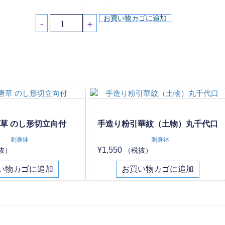
お買い物カゴに追加
-
+
草 のし形切立向付
手造り粉引華紋（土物）丸千代口
刺身鉢
刺身鉢
¥
1,550
抜）
（税抜）
い物カゴに追加
お買い物カゴに追加