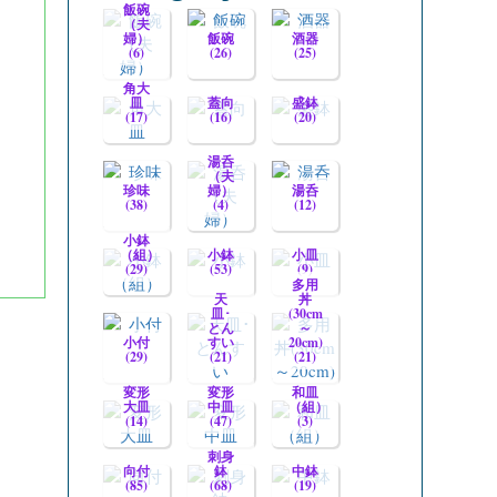
飯碗
（夫
婦）
飯碗
酒器
(6)
(26)
(25)
角大
皿
蓋向
盛鉢
(17)
(16)
(20)
湯呑
（夫
珍味
婦）
湯呑
(38)
(4)
(12)
小鉢
（組）
小鉢
小皿
(29)
(53)
(9)
多用
天
丼
皿･
(30cm
とん
～
小付
すい
20cm)
(29)
(21)
(21)
変形
変形
和皿
大皿
中皿
（組）
(14)
(47)
(3)
刺身
向付
鉢
中鉢
(85)
(68)
(19)