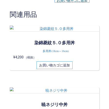
お買い物カゴに追加
関連用品
染錦菱紋５.０多用丼
多用丼(18cm～16cm)
¥
4,200
（税抜）
お買い物カゴに追加
暁ネジリ中丼