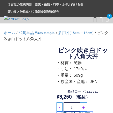
名古屋の伝統陶器 – 割烹・旅館・料亭・ホテル向け食器
匠の技と伝統息づく陶器食器製造販売
0
和食器・洋食器通販｜割烹・旅館・料亭・ホテル等業務用卸販
業務用から個人用まで、おしゃれでかわいい和食器・洋食器は
ホーム
/
和陶単品 Wato tampin
/
多用丼(18cm～16cm)
/ ピンク
売
まとめ買いがお得です。
吹き白ドット八角大丼
ピンク吹き白ドッ
ト八角大丼
・材質： 磁器
・寸法： 17×9㎝
・重量： 509g
・原産国・産地： JPN
商品コード: 228826
¥
3,250
（税抜）
-
+