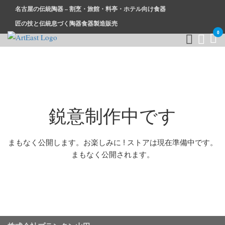
名古屋の伝統陶器 – 割烹・旅館・料亭・ホテル向け食器
匠の技と伝統息づく陶器食器製造販売
0
和食器・洋食器通販｜割烹・旅館・料亭・ホテル等業務用卸販
業務用から個人用まで、おしゃれでかわいい和食器・洋食器は
売
まとめ買いがお得です。
鋭意制作中です
まもなく公開します。お楽しみに ! ストアは現在準備中です。
まもなく公開されます。