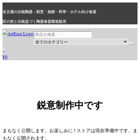
コ
名古屋の伝統陶器 – 割烹・旅館・料亭・ホテル向け食器
ン
テ
匠の技と伝統息づく陶器食器製造販売
ン
ツ
に
和食器・洋食器通販｜割烹・旅館・料亭・ホテル等業務用卸販売
業務用から個人用まで、おしゃれでかわいい和食器・洋食器はま
0
ス
とめ買いがお得です。
¥0
キ
ッ
プ
鋭意制作中です
まもなく公開します。お楽しみに ! ストアは現在準備中です。ま
もなく公開されます。