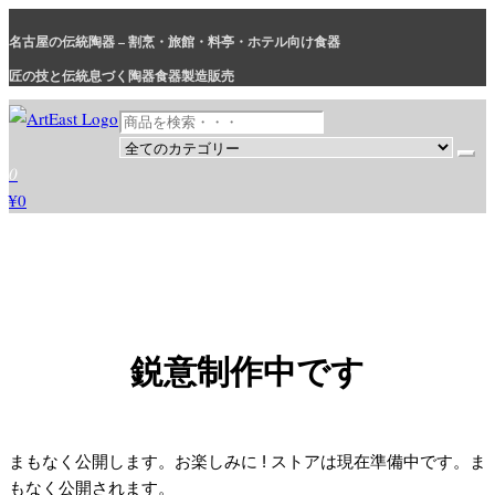
コ
名古屋の伝統陶器 – 割烹・旅館・料亭・ホテル向け食器
ン
テ
匠の技と伝統息づく陶器食器製造販売
ン
ツ
に
和食器・洋食器通販｜割烹・旅館・料亭・ホテル等業務用卸販売
業務用から個人用まで、おしゃれでかわいい和食器・洋食器はま
0
ス
とめ買いがお得です。
¥0
キ
ッ
プ
鋭意制作中です
まもなく公開します。お楽しみに ! ストアは現在準備中です。ま
もなく公開されます。