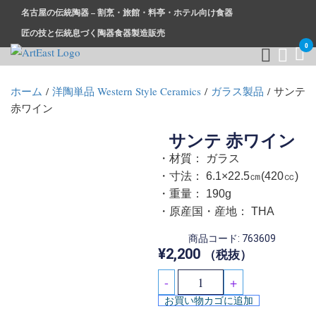
名古屋の伝統陶器 – 割烹・旅館・料亭・ホテル向け食器
匠の技と伝統息づく陶器食器製造販売
0
和食器・洋食器通販｜割烹・旅館・料亭・ホテル等業務用卸販
業務用から個人用まで、おしゃれでかわいい和食器・洋食器は
ホーム
/
洋陶単品 Western Style Ceramics
/
ガラス製品
/ サンテ
売
まとめ買いがお得です。
赤ワイン
サンテ 赤ワイン
・材質： ガラス
・寸法： 6.1×22.5㎝(420㏄)
・重量： 190g
・原産国・産地： THA
商品コード: 763609
¥
2,200
（税抜）
-
+
お買い物カゴに追加