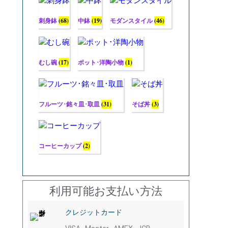
刺身鉢
(68)
中鉢
(19)
モダンスタイル
(46)
むし碗
(17)
ポット･洋陶小物
(1)
フルーツ･銘々皿･取皿
(31)
そば丼
(3)
コーヒーカップ
(2)
利用可能お支払い方法
クレジットカード