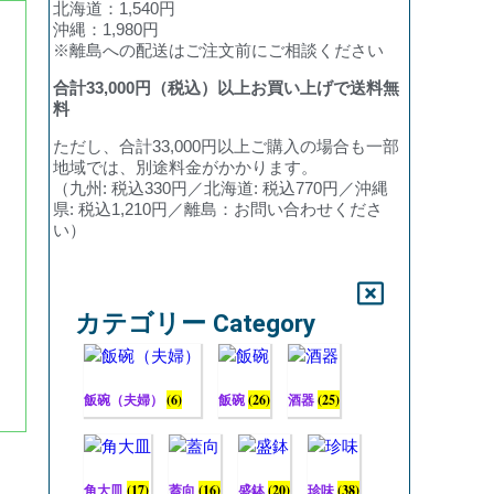
北海道：1,540円
沖縄：1,980円
※離島への配送はご注文前にご相談ください
合計
33,000
円（税込）以上お買い上げで送料無
料
ただし、合計33,000円以上ご購入の場合も一部
地域では、別途料金がかかります。
（九州: 税込330円／北海道: 税込770円／沖縄
県: 税込1,210円／離島：お問い合わせくださ
い）
カテゴリー Category
飯碗（夫婦）
(6)
飯碗
(26)
酒器
(25)
角大皿
(17)
蓋向
(16)
盛鉢
(20)
珍味
(38)