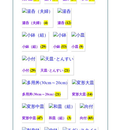
湯呑（夫婦）
(4)
湯呑
(12)
小鉢（組）
(29)
小鉢
(53)
小皿
(9)
小付
(29)
天皿･とんすい
(21)
多用丼(30cm～20cm)
(21)
変形大皿
(14)
変形中皿
(47)
和皿（組）
(3)
向付
(85)