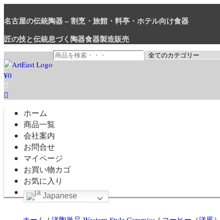
名古屋の伝統陶器 – 割烹・旅館・料亭・ホテル向け食器
匠の技と伝統息づく陶器食器製造販売
0
¥0
和食器・洋食器通販｜割烹・旅館・料亭・ホテル等業務用卸販売
業務用から個人用まで、おしゃれでかわいい和食器・洋食器はま
ホーム
商品一覧
会社案内
お問合せ
マイページ
お買い物カゴ
お気に入り
Japanese
ホーム
/
洋陶単品 Western Style Ceramics
/
コーヒー（洋風