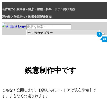
コ
名古屋の伝統陶器 – 割烹・旅館・料亭・ホテル向け食器
ン
テ
匠の技と伝統息づく陶器食器製造販売
ン
ツ
に
0
和食器・洋食器通販｜割烹・旅館・料亭・ホテル等業務用卸販売
業務用から個人用まで、おしゃれでかわいい和食器・洋食器はま
¥0
ス
とめ買いがお得です。
キ
ッ
プ
鋭意制作中です
まもなく公開します。お楽しみに ! ストアは現在準備中で
す。まもなく公開されます。