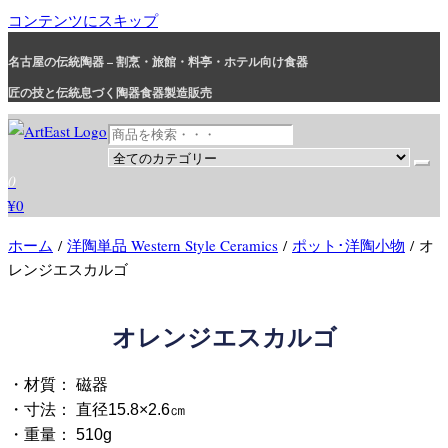
コンテンツにスキップ
名古屋の伝統陶器 – 割烹・旅館・料亭・ホテル向け食器
匠の技と伝統息づく陶器食器製造販売
和食器・洋食器通販｜割烹・旅館・料亭・ホテル等業務用卸販売
業務用から個人用まで、おしゃれでかわいい和食器・洋食器はま
0
とめ買いがお得です。
¥0
ホーム
/
洋陶単品 Western Style Ceramics
/
ポット･洋陶小物
/ オ
レンジエスカルゴ
オレンジエスカルゴ
・材質： 磁器
・寸法： 直径15.8×2.6㎝
・重量： 510g