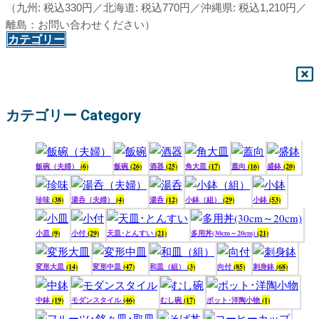
（九州: 税込330円／北海道: 税込770円／沖縄県: 税込1,210円／
離島：お問い合わせください）
カテゴリー
カテゴリー Category
飯碗（夫婦）
(6)
飯碗
(26)
酒器
(25)
角大皿
(17)
蓋向
(16)
盛鉢
(20)
珍味
(38)
湯呑（夫婦）
(4)
湯呑
(12)
小鉢（組）
(29)
小鉢
(53)
小皿
(9)
小付
(29)
天皿･とんすい
(21)
多用丼(30cm～20cm)
(21)
変形大皿
(14)
変形中皿
(47)
和皿（組）
(3)
向付
(85)
刺身鉢
(68)
中鉢
(19)
モダンスタイル
(46)
むし碗
(17)
ポット･洋陶小物
(1)