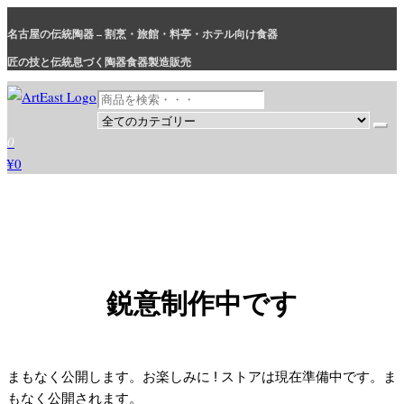
コ
名古屋の伝統陶器 – 割烹・旅館・料亭・ホテル向け食器
ン
テ
匠の技と伝統息づく陶器食器製造販売
ン
ツ
に
和食器・洋食器通販｜割烹・旅館・料亭・ホテル等業務用卸販売
業務用から個人用まで、おしゃれでかわいい和食器・洋食器はま
0
ス
とめ買いがお得です。
¥0
キ
ッ
プ
鋭意制作中です
まもなく公開します。お楽しみに ! ストアは現在準備中です。ま
もなく公開されます。