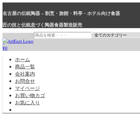
コ
ン
名古屋の伝統陶器 – 割烹・旅館・料亭・ホテル向け食器
テ
匠の技と伝統息づく陶器食器製造販売
ン
ツ
に
0
ス
¥0
和食器・洋食器通販｜割烹・旅館・料亭・ホテル等業務用卸販売
業務用から個人用まで、おしゃれでかわいい和食器・洋食器はま
キ
ッ
ホーム
プ
商品一覧
会社案内
お問合せ
マイページ
お買い物カゴ
お気に入り