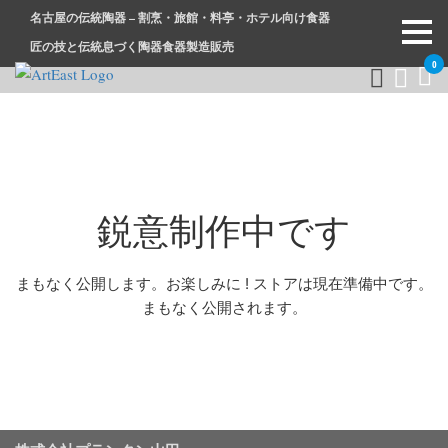
名古屋の伝統陶器 – 割烹・旅館・料亭・ホテル向け食器
匠の技と伝統息づく陶器食器製造販売
0
和食器・洋食器通販｜割烹・旅館・料亭・ホテル等業務用卸販
業務用から個人用まで、おしゃれでかわいい和食器・洋食器は
売
まとめ買いがお得です。
鋭意制作中です
まもなく公開します。お楽しみに ! ストアは現在準備中です。
まもなく公開されます。