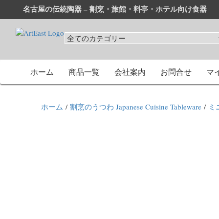
名古屋の伝統陶器 – 割烹・旅館・料亭・ホテル向け食器
和食器・洋食器通販｜割烹・旅館・料亭・ホテル等業務用卸
業務用から個人用まで、おしゃれでかわいい和食器・洋食器
ホーム
商品一覧
会社案内
お問合せ
マ
ホーム
/
割烹のうつわ Japanese Cuisine Tableware
/
ミ