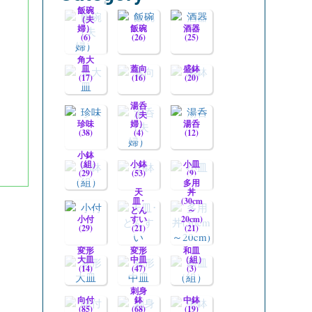
飯碗
（夫
婦）
飯碗
酒器
(6)
(26)
(25)
角大
皿
蓋向
盛鉢
(17)
(16)
(20)
湯呑
（夫
珍味
婦）
湯呑
(38)
(4)
(12)
小鉢
（組）
小鉢
小皿
(29)
(53)
(9)
多用
天
丼
皿･
(30cm
とん
～
小付
すい
20cm)
(29)
(21)
(21)
変形
変形
和皿
大皿
中皿
（組）
(14)
(47)
(3)
刺身
向付
鉢
中鉢
(85)
(68)
(19)