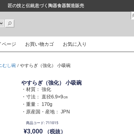
匠の技と伝統息づく陶器食器製造販売
販売
はまとめ買いがお得です。
イページ
お買い物カゴ
お気に入り
ニむし碗
/ やすらぎ（強化） 小吸碗
やすらぎ（強化） 小吸碗
・材質： 強化
・寸法： 直径6.9×9㎝
・重量： 170g
・原産国・産地： JPN
商品コード: 711015
¥
3,000
（税抜）