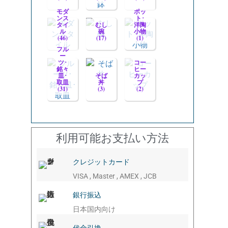
モダ
ポッ
ンス
ト･
タイ
むし
洋陶
ル
碗
小物
(46)
(17)
(1)
フル
ー
ツ･
コー
銘々
ヒー
皿･
そば
カッ
取皿
丼
プ
(31)
(3)
(2)
利用可能お支払い方法
クレジットカード
VISA , Master , AMEX , JCB
銀行振込
日本国内向け