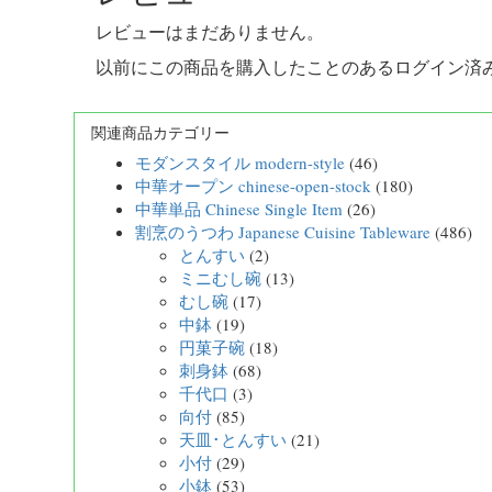
レビューはまだありません。
以前にこの商品を購入したことのあるログイン済
関連商品カテゴリー
モダンスタイル modern-style
(46)
中華オープン chinese-open-stock
(180)
中華単品 Chinese Single Item
(26)
割烹のうつわ Japanese Cuisine Tableware
(486)
とんすい
(2)
ミニむし碗
(13)
むし碗
(17)
中鉢
(19)
円菓子碗
(18)
刺身鉢
(68)
千代口
(3)
向付
(85)
天皿･とんすい
(21)
小付
(29)
小鉢
(53)