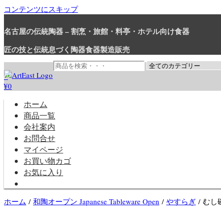
コンテンツにスキップ
名古屋の伝統陶器 – 割烹・旅館・料亭・ホテル向け食器
匠の技と伝統息づく陶器食器製造販売
0
¥0
和食器・洋食器通販｜割烹・旅館・料亭・ホテル等業務用卸販売
業務用から個人用まで、おしゃれでかわいい和食器・洋食器はま
ホーム
商品一覧
会社案内
お問合せ
マイページ
お買い物カゴ
お気に入り
ホーム
/
和陶オープン Japanese Tableware Open
/
やすらぎ
/ むし