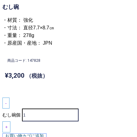
むし碗
・材質： 強化
・寸法： 直径7.7×8.7㎝
・重量： 278g
・原産国・産地： JPN
商品コード: 147828
¥
3,200
（税抜）
-
むし碗個
+
お買い物カゴに追加