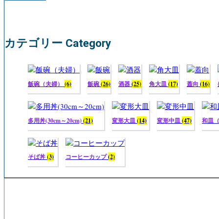
カテゴリー Category
飯碗（夫婦）
(6)
飯碗
(26)
酒器
(25)
角大皿
(17)
蓋向
(16)
多用丼(30cm～20cm)
(21)
変形大皿
(14)
変形中皿
(47)
和皿
そば丼
(3)
コーヒーカップ
(2)