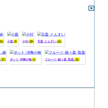
53)
小皿
(9)
小付
(29)
天皿･とんすい
(21)
碗
(17)
ポット･洋陶小物
(1)
フルーツ･銘々皿･取皿
(31)