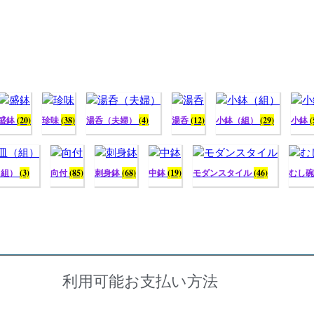
盛鉢
(20)
珍味
(38)
湯呑（夫婦）
(4)
湯呑
(12)
小鉢（組）
(29)
小鉢
(
（組）
(3)
向付
(85)
刺身鉢
(68)
中鉢
(19)
モダンスタイル
(46)
むし
利用可能お支払い方法