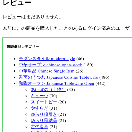
レビュー
レビューはまだありません。
以前にこの商品を購入したことのあるログイン済みのユーザ
関連商品カテゴリー
モダンスタイル modern-style
(46)
中華オープン chinese-open-stock
(180)
中華単品 Chinese Single Item
(26)
割烹のうつわ Japanese Cuisine Tableware
(486)
和陶オープン Japanese Tableware Open
(442)
あけぼの（土物）
(35)
キューヴ
(30)
スイートピー
(20)
やすらぎ
(31)
ゆらり粉引き
(21)
ゆらり黒結晶
(21)
古代唐草
(21)