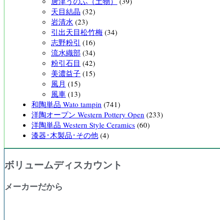
唐津うのふ（土物）
(39)
天目結晶
(32)
岩清水
(23)
引出天目松竹梅
(34)
志野粉引
(16)
流水織部
(34)
粉引石目
(42)
美濃益子
(15)
風月
(15)
風車
(13)
和陶単品 Wato tampin
(741)
洋陶オープン Western Pottery Open
(233)
洋陶単品 Western Style Ceramics
(60)
漆器･木製品･その他
(4)
ボリュームディスカウント
メーカーだから