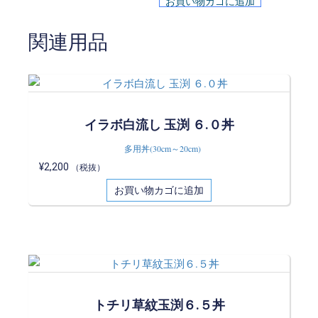
お買い物カゴに追加
関連用品
イラボ白流し 玉渕 ６.０丼
多用丼(30cm～20cm)
¥
2,200
（税抜）
お買い物カゴに追加
トチリ草紋玉渕６.５丼