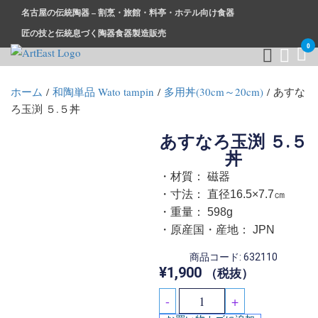
名古屋の伝統陶器 – 割烹・旅館・料亭・ホテル向け食器
匠の技と伝統息づく陶器食器製造販売
0
和食器・洋食器通販｜割烹・旅館・料亭・ホテル等業務用卸販
業務用から個人用まで、おしゃれでかわいい和食器・洋食器は
ホーム
/
和陶単品 Wato tampin
/
多用丼(30cm～20cm)
/ あすな
売
まとめ買いがお得です。
ろ玉渕 ５.５丼
あすなろ玉渕 ５.５
丼
・材質： 磁器
・寸法： 直径16.5×7.7㎝
・重量： 598g
・原産国・産地： JPN
商品コード: 632110
¥
1,900
（税抜）
-
+