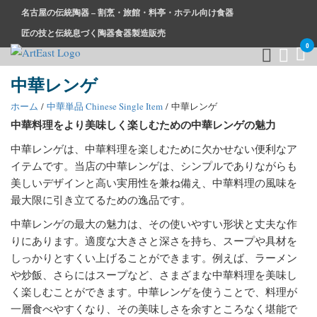
名古屋の伝統陶器 – 割烹・旅館・料亭・ホテル向け食器
匠の技と伝統息づく陶器食器製造販売
0
中華レンゲ
和食器・洋食器通販｜割烹・旅館・料亭・ホテル等業務用卸販
業務用から個人用まで、おしゃれでかわいい和食器・洋食器は
売
まとめ買いがお得です。
ホーム
/
中華単品 Chinese Single Item
/ 中華レンゲ
中華料理をより美味しく楽しむための中華レンゲの魅力
中華レンゲは、中華料理を楽しむために欠かせない便利なア
イテムです。当店の中華レンゲは、シンプルでありながらも
美しいデザインと高い実用性を兼ね備え、中華料理の風味を
最大限に引き立てるための逸品です。
中華レンゲの最大の魅力は、その使いやすい形状と丈夫な作
りにあります。適度な大きさと深さを持ち、スープや具材を
しっかりとすくい上げることができます。例えば、ラーメン
や炒飯、さらにはスープなど、さまざまな中華料理を美味し
く楽しむことができます。中華レンゲを使うことで、料理が
一層食べやすくなり、その美味しさを余すところなく堪能で