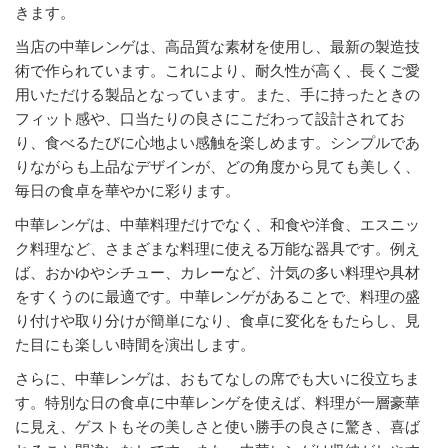
きます。
当店の中華レンゲは、高品質な素材を使用し、最新の製造技
術で作られています。これにより、耐久性が高く、長くご愛
用いただける製品となっています。また、手に持ったときの
フィット感や、口当たりの良さにこだわって設計されてお
り、食べるたびに心地よい感触を楽しめます。シンプルであ
りながらも上品なデザインが、どの角度から見ても美しく、
毎日の食卓を華やかに彩ります。
中華レンゲは、中華料理だけでなく、和食や洋食、エスニッ
ク料理など、さまざまな料理に使える万能な器具です。例え
ば、おかゆやシチュー、カレーなど、汁気の多い料理や具材
をすくうのに最適です。中華レンゲがあることで、料理の盛
り付けや取り分けが簡単になり、食卓に変化をもたらし、見
た目にも楽しい時間を演出します。
さらに、中華レンゲは、おもてなしの席でも大いに役立ちま
す。特別な日の食卓に中華レンゲを使えば、料理が一層豪華
に見え、ゲストもその美しさと使い勝手の良さに驚き、喜ば