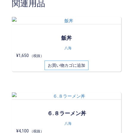
関連用品
飯丼
八海
¥
1,650
（税抜）
お買い物カゴに追加
６.８ラーメン丼
八海
¥
4,100
（税抜）