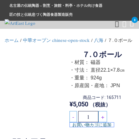
名古屋の伝統陶器 – 割烹・旅館・料亭・ホテル向け食器
匠の技と伝統息づく陶器食器製造販売
0
和食器・洋食器通販｜割烹・旅館・料亭・ホテル等業務用卸販
業務用から個人用まで、おしゃれでかわいい和食器・洋食器は
ホーム
/
中華オープン chinese-open-stock
/
八海
/ ７.０ボール
売
まとめ買いがお得です。
７.０ボール
・材質： 磁器
・寸法： 直径22.1×7.8㎝
・重量： 924g
・原産国・産地： JPN
商品コード: 165711
¥
5,050
（税抜）
-
+
お買い物カゴに追加