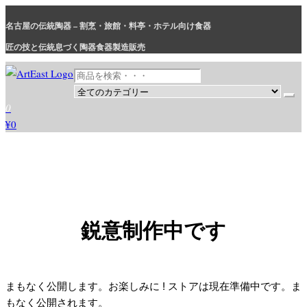
コ
名古屋の伝統陶器 – 割烹・旅館・料亭・ホテル向け食器
ン
テ
匠の技と伝統息づく陶器食器製造販売
ン
ツ
に
和食器・洋食器通販｜割烹・旅館・料亭・ホテル等業務用卸販売
業務用から個人用まで、おしゃれでかわいい和食器・洋食器はま
0
ス
とめ買いがお得です。
¥0
キ
ッ
プ
鋭意制作中です
まもなく公開します。お楽しみに ! ストアは現在準備中です。ま
もなく公開されます。