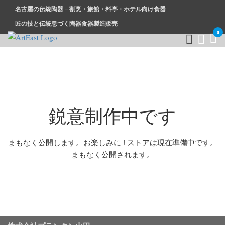
名古屋の伝統陶器 – 割烹・旅館・料亭・ホテル向け食器
匠の技と伝統息づく陶器食器製造販売
0
和食器・洋食器通販｜割烹・旅館・料亭・ホテル等業務用卸販
業務用から個人用まで、おしゃれでかわいい和食器・洋食器は
売
まとめ買いがお得です。
鋭意制作中です
まもなく公開します。お楽しみに ! ストアは現在準備中です。
まもなく公開されます。